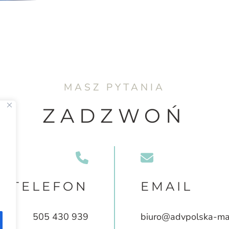
MASZ PYTANIA
ZADZWOŃ
TELEFON
EMAIL
505 430 939
biuro@advpolska-mar