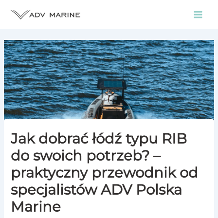
Przejdź
do
Main
treści
Men
Jak dobrać łódź typu RIB
do swoich potrzeb? –
praktyczny przewodnik od
specjalistów ADV Polska
Marine